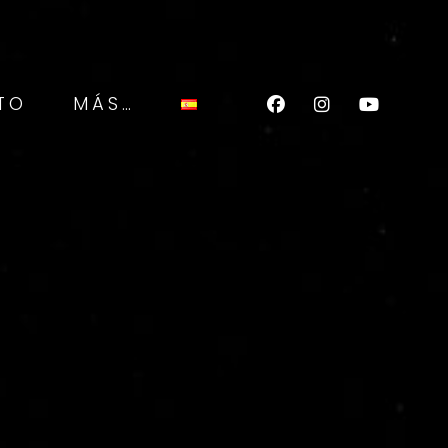
TO
MÁS…